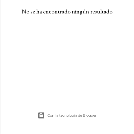
a
No se ha encontrado ningún resultado
s
Con la tecnología de Blogger