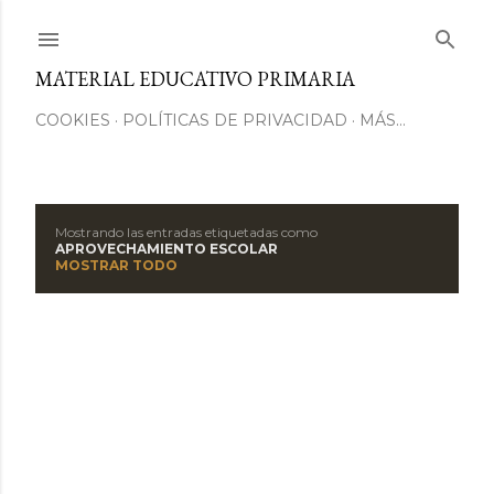
Ir al contenido principal
MATERIAL EDUCATIVO PRIMARIA
COOKIES
POLÍTICAS DE PRIVACIDAD
MÁS…
Mostrando las entradas etiquetadas como
E
APROVECHAMIENTO ESCOLAR
MOSTRAR TODO
n
t
r
a
d