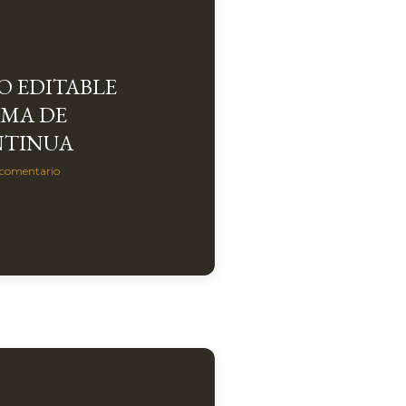
O EDITABLE
MA DE
NTINUA
 comentario