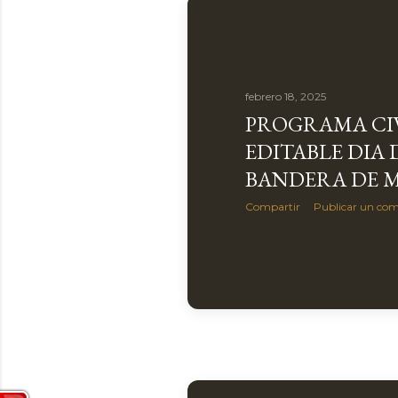
a
s
febrero 18, 2025
PROGRAMA CI
EDITABLE DIA 
BANDERA DE 
Compartir
Publicar un com