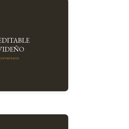
DITABLE
AVIDEÑO
 comentario