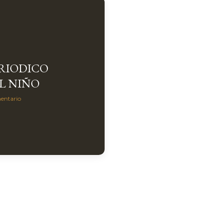
ERIODICO
L NIÑO
entario