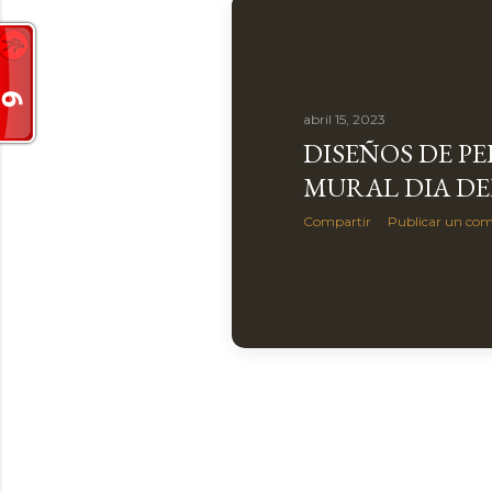
a
s
abril 15, 2023
DISEÑOS DE P
MURAL DIA DE
Compartir
Publicar un com