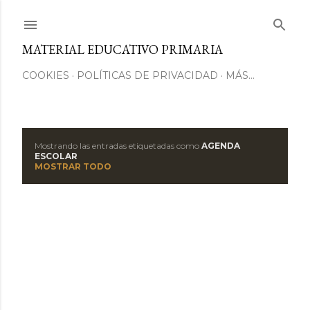
Ir al contenido principal
MATERIAL EDUCATIVO PRIMARIA
COOKIES
POLÍTICAS DE PRIVACIDAD
MÁS…
Mostrando las entradas etiquetadas como
AGENDA
E
ESCOLAR
MOSTRAR TODO
n
t
r
a
d