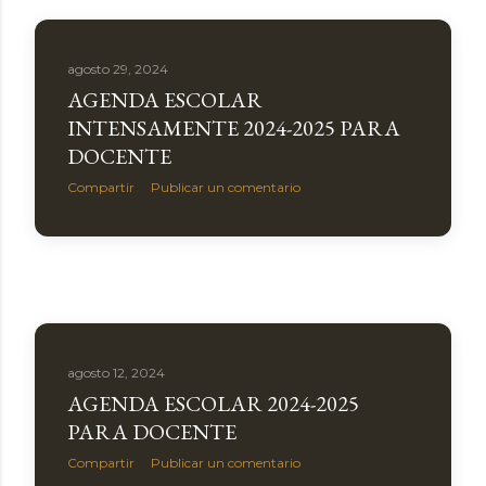
a
s
agosto 29, 2024
AGENDA ESCOLAR
INTENSAMENTE 2024-2025 PARA
DOCENTE
Compartir
Publicar un comentario
agosto 12, 2024
AGENDA ESCOLAR 2024-2025
PARA DOCENTE
Compartir
Publicar un comentario