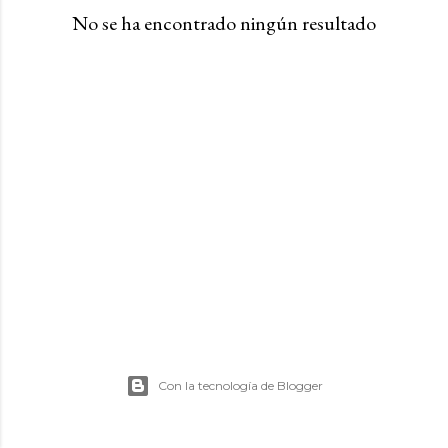
a
No se ha encontrado ningún resultado
s
Con la tecnología de Blogger