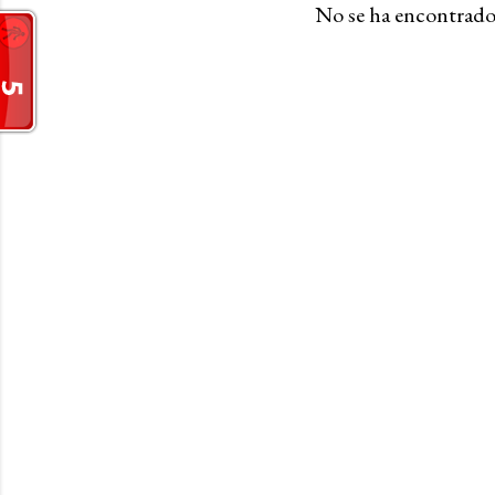
No se ha encontrado
a
s