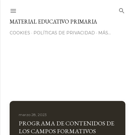
Ir al contenido principal
MATERIAL EDUCATIVO PRIMARIA
COOKIES
POLÍTICAS DE PRIVACIDAD
MÁS…
E
n
t
r
a
marzo 28, 2023
PROGRAMA DE CONTENIDOS DE
d
LOS CAMPOS FORMATIVOS