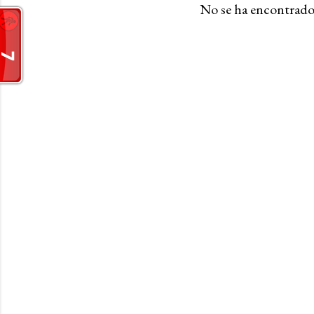
No se ha encontrado
a
s