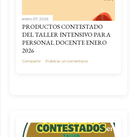
c
o
m
enero 07, 2026
e
PRODUCTOS CONTESTADO
n
DEL TALLER INTENSIVO PARA
t
PERSONAL DOCENTE ENERO
a
2026
r
Compartir
Publicar un comentario
i
o