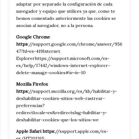
adaptar por separado la configuración de cada
navegador y equipo que utilices ya que, como te
hemos comentado anteriormente las cookies se
asocian al navegador, no a la persona.
Google Chrome
https
://support.google.com/chrome/answer/956
47?hl=es-419Internet
Explorerhttps://support.microsoft.com/es-
es/help/17442/windows-internet-explorer-
delete-manage-cookies#ie=ie-10
Mozilla Firefox
https:
//support.mozilla.org/es/kb/habilitar-y-
deshabilitar-cookies-sitios-web-rastrear-
preferencias?
redirectlocale=es&redirectslug=habilitar-y-
deshabilitar-cookies-que-los-sitios-we
Apple Safari https:
//support.apple.com/es-
es/HT201265