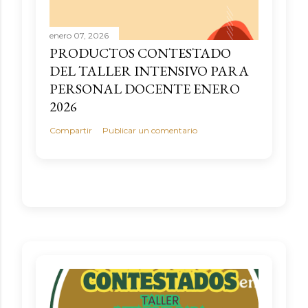
o
m
enero 07, 2026
e
PRODUCTOS CONTESTADO
n
DEL TALLER INTENSIVO PARA
t
PERSONAL DOCENTE ENERO
a
2026
r
Compartir
Publicar un comentario
i
o