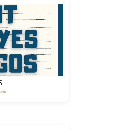
S
ario