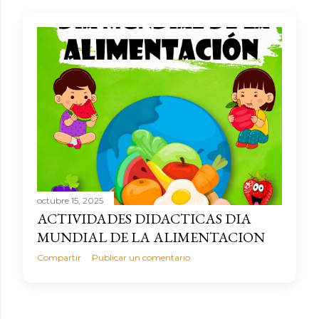
a
s
octubre 15, 2025
ACTIVIDADES DIDACTICAS DIA
MUNDIAL DE LA ALIMENTACION
Compartir
Publicar un comentario