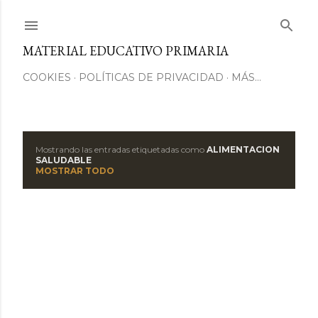
Ir al contenido principal
MATERIAL EDUCATIVO PRIMARIA
COOKIES
POLÍTICAS DE PRIVACIDAD
MÁS…
Mostrando las entradas etiquetadas como
ALIMENTACION
E
SALUDABLE
MOSTRAR TODO
n
t
r
a
d