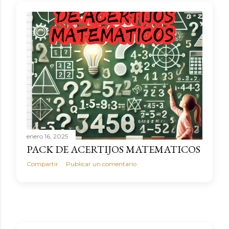
a
s
enero 16, 2025
PACK DE ACERTIJOS MATEMATICOS
Compartir
Publicar un comentario