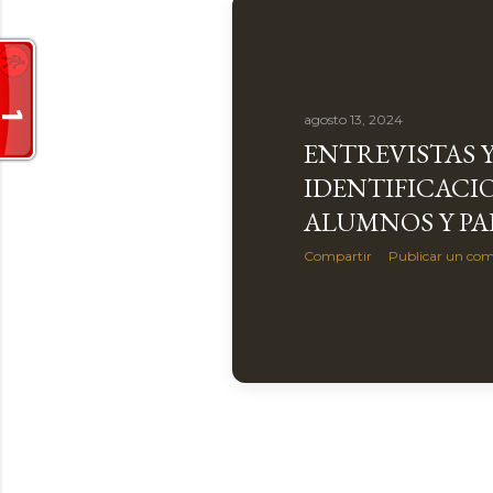
a
s
agosto 13, 2024
ENTREVISTAS Y
IDENTIFICACI
ALUMNOS Y PA
Compartir
Publicar un com