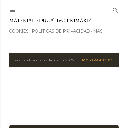
Ir al contenido principal
MATERIAL EDUCATIVO PRIMARIA
COOKIES
POLÍTICAS DE PRIVACIDAD
MÁS…
Mostrando entradas de marzo, 2025
MOSTRAR TODO
E
n
t
r
a
d