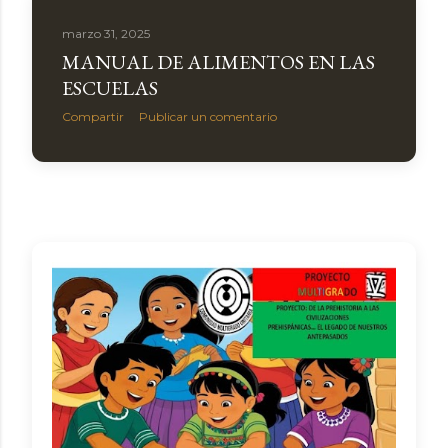
a
marzo 31, 2025
s
MANUAL DE ALIMENTOS EN LAS
ESCUELAS
Compartir
Publicar un comentario