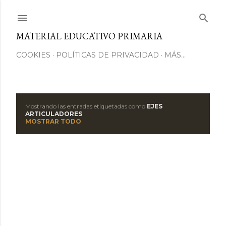
Ir al contenido principal
MATERIAL EDUCATIVO PRIMARIA
COOKIES
POLÍTICAS DE PRIVACIDAD
MÁS…
Mostrando las entradas etiquetadas como
EJES
E
ARTICULADORES
MOSTRAR TODO
n
t
r
a
d