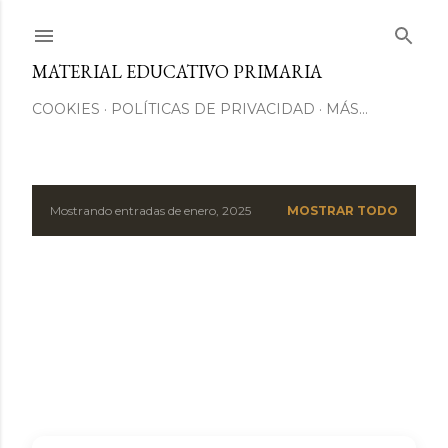
Ir al contenido principal
MATERIAL EDUCATIVO PRIMARIA
COOKIES
POLÍTICAS DE PRIVACIDAD
MÁS…
Mostrando entradas de enero, 2025
MOSTRAR TODO
E
n
t
r
a
d