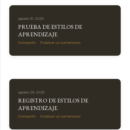
a
s
agosto 31, 2025
PRUEBA DE ESTILOS DE
APRENDIZAJE
Compartir
Publicar un comentario
agosto 26, 2025
REGISTRO DE ESTILOS DE
APRENDIZAJE
Compartir
Publicar un comentario