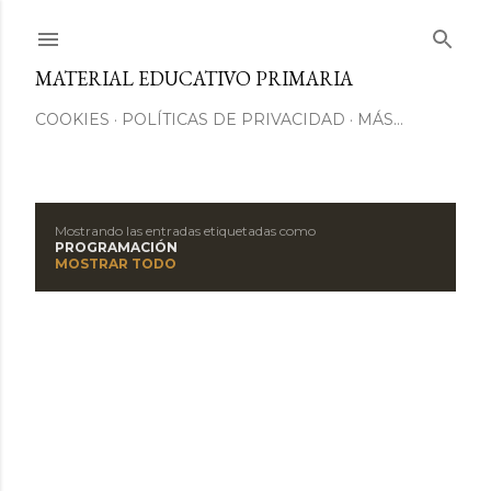
Ir al contenido principal
MATERIAL EDUCATIVO PRIMARIA
COOKIES
POLÍTICAS DE PRIVACIDAD
MÁS…
Mostrando las entradas etiquetadas como
E
PROGRAMACIÓN
MOSTRAR TODO
n
t
r
a
d