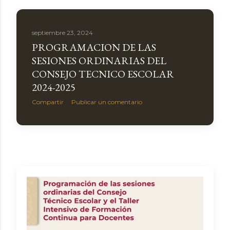
a
s
septiembre 23, 2024
PROGRAMACION DE LAS
SESIONES ORDINARIAS DEL
CONSEJO TECNICO ESCOLAR
2024-2025
Compartir
Publicar un comentario