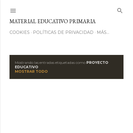
Ir al contenido principal
MATERIAL EDUCATIVO PRIMARIA
COOKIES
POLÍTICAS DE PRIVACIDAD
MÁS…
Mostrando las entradas etiquetadas como
PROYECTO
E
EDUCATIVO
MOSTRAR TODO
n
t
r
a
d