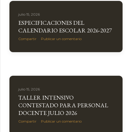
a
s
julio 15, 2026
ESPECIFICACIONES DEL
CALENDARIO ESCOLAR 2026-2027
Compartir
Publicar un comentario
julio 15, 2026
TALLER INTENSIVO
CONTESTADO PARA PERSONAL
DOCENTE JULIO 2026
Compartir
Publicar un comentario