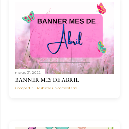
a
s
marzo 31, 2022
BANNER MES DE ABRIL
Compartir
Publicar un comentario