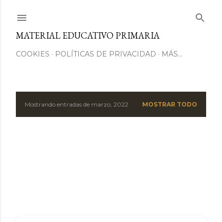
Ir al contenido principal
MATERIAL EDUCATIVO PRIMARIA
COOKIES
POLÍTICAS DE PRIVACIDAD
MÁS…
Mostrando entradas de marzo, 2022
MOSTRAR TODO
E
n
t
r
a
d