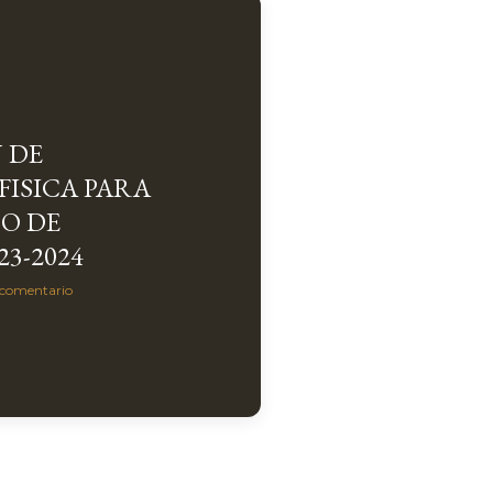
 DE
FISICA PARA
O DE
23-2024
 comentario