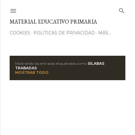
Ir al contenido principal
MATERIAL EDUCATIVO PRIMARIA
COOKIES
POLÍTICAS DE PRIVACIDAD
MÁS…
Mostrando las entradas etiquetadas como
SILABAS
E
TRABADAS
MOSTRAR TODO
n
t
r
a
d