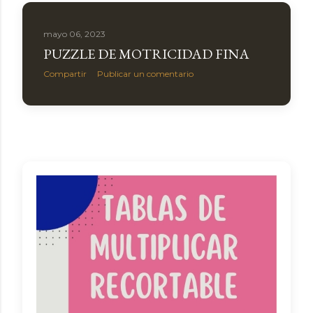
a
s
mayo 06, 2023
PUZZLE DE MOTRICIDAD FINA
Compartir
Publicar un comentario