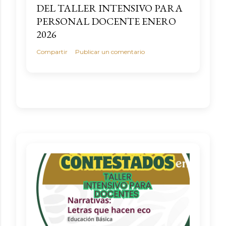
n
DEL TALLER INTENSIVO PARA
t
PERSONAL DOCENTE ENERO
a
2026
r
Compartir
Publicar un comentario
i
o