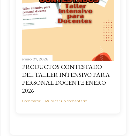
enero 07, 2026
PRODUCTOS CONTESTADO
DEL TALLER INTENSIVO PARA
PERSONAL DOCENTE ENERO
2026
Compartir
Publicar un comentario