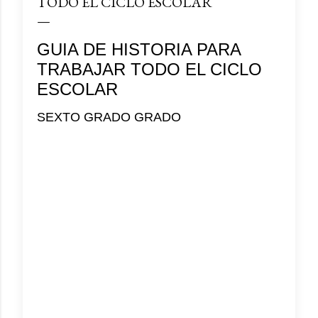
TODO EL CICLO ESCOLAR
GUIA DE HISTORIA PARA
TRABAJAR TODO EL CICLO
ESCOLAR
SEXTO GRADO GRADO