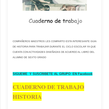
COMPAÑEROS MAESTROS LES COMPARTO ESTA INTERESANTE GUIA
DE HISTORIA PARA TRABAJAR DURANTE EL CICLO ESCOLAR YA QUE
CUENTA CON ACTIVIDADES DISEÑADAS DE ACUERDO AL LIBRO DEL
ALUMNO DE SEXTO GRADO
SIG
UEME Y SUSCRIBETE AL GRUPO EN Facebook
CUADERNO DE TRABAJO
HISTORIA