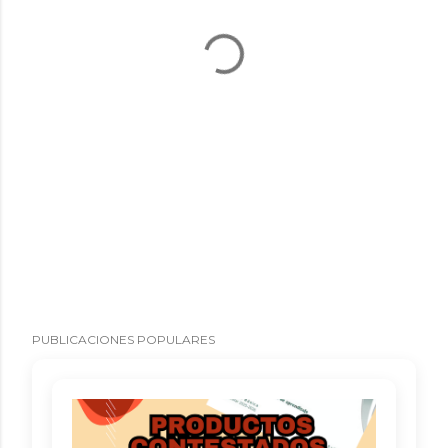
PUBLICACIONES POPULARES