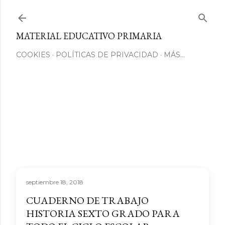
Ir al contenido principal
MATERIAL EDUCATIVO PRIMARIA
COOKIES
POLÍTICAS DE PRIVACIDAD
MÁS…
septiembre 18, 2018
CUADERNO DE TRABAJO
HISTORIA SEXTO GRADO PARA