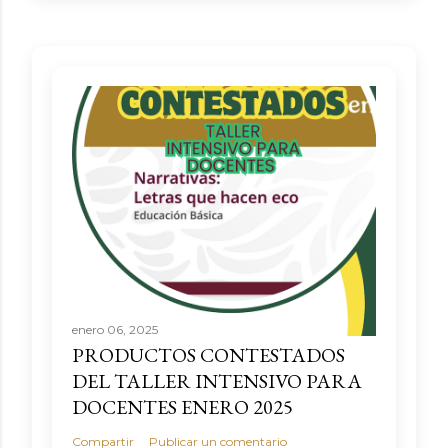
enero 06, 2025
PRODUCTOS CONTESTADOS
DEL TALLER INTENSIVO PARA
DOCENTES ENERO 2025
Compartir
Publicar un comentario