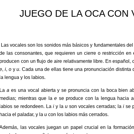
JUEGO DE LA OCA CON
Las vocales son los sonidos más básicos y fundamentales del 
de las consonantes, que requieren un cierre o restricción en e
producen con un flujo de aire relativamente libre. En español
e
,
i
,
o
y
u
. Cada una de ellas tiene una pronunciación distinta
la lengua y los labios.
La
a
es una vocal abierta y se pronuncia con la boca bien ab
medias; mientras que la
e
se produce con la lengua hacia a
labios se redondeen. La
i
y la
u
son vocales cerradas; la
i
se p
hacia el paladar, y la
u
con los labios más cerrados.
Además, las vocales juegan un papel crucial en la formació