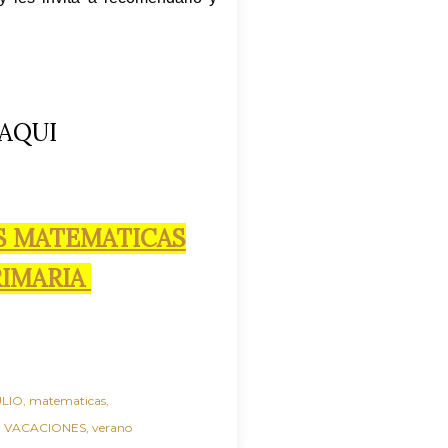
AQUI
S MATEMATICAS
RIMARIA
ULIO
matematicas
VACACIONES
verano