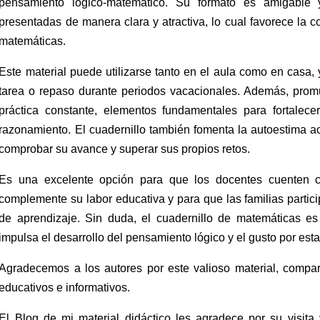
pensamiento lógico-matemático. Su formato es amigable y
presentadas de manera clara y atractiva, lo cual favorece la c
matemáticas.
Este material puede utilizarse tanto en el aula como en casa
tarea o repaso durante periodos vacacionales. Además, prom
práctica constante, elementos fundamentales para fortalece
razonamiento. El cuadernillo también fomenta la autoestima a
comprobar su avance y superar sus propios retos.
Es una excelente opción para que los docentes cuenten c
complemente su labor educativa y para que las familias partic
de aprendizaje. Sin duda, el cuadernillo de matemáticas es
impulsa el desarrollo del pensamiento lógico y el gusto por esta
Agradecemos a los autores por este valioso material, compar
educativos e informativos.
El Blog de mi material didáctico les agradece por su visita 