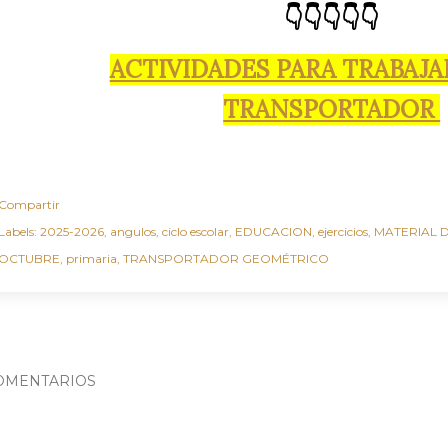
👇👇👇👇👇
ACTIVIDADES PARA TRABAJA
TRANSPORTADOR
Compartir
Labels:
2025-2026
angulos
ciclo escolar
EDUCACION
ejercicios
MATERIAL 
OCTUBRE
primaria
TRANSPORTADOR GEOMÉTRICO
OMENTARIOS