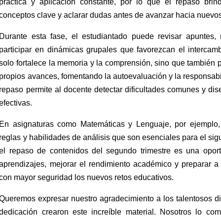
práctica y aplicación constante, por lo que el repaso brin
conceptos clave y aclarar dudas antes de avanzar hacia nuevo
Durante esta fase, el estudiantado puede revisar apuntes, re
participar en dinámicas grupales que favorezcan el intercam
solo fortalece la memoria y la comprensión, sino que también p
propios avances, fomentando la autoevaluación y la responsab
repaso permite al docente detectar dificultades comunes y di
efectivas.
En asignaturas como Matemáticas y Lenguaje, por ejemplo, 
reglas y habilidades de análisis que son esenciales para el sigu
el repaso de contenidos del segundo trimestre es una oport
aprendizajes, mejorar el rendimiento académico y preparar a 
con mayor seguridad los nuevos retos educativos.
Queremos expresar nuestro agradecimiento a los talentosos d
dedicación crearon este increíble material. Nosotros lo co