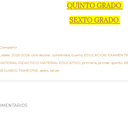
QUINTO GRADO
SEXTO GRADO
Compartir
Labels:
2025-2026
ciclo escolar
contenidos
cuarto
EDUCACION
EXAMEN T
MATERIAL DIDACTICO
MATERIAL EDUCATIVO
primaria
primer
quinto
R
SEGUNDO TRIMESTRE
sexto
tercer
OMENTARIOS