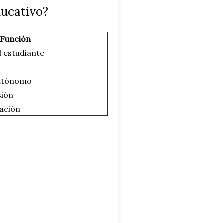
ducativo?
Función
l estudiante
 autónomo
sión
zación